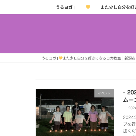
コ
ナ
うるヨガ |
また少し自分を好
ン
ビ
テ
ゲ
ン
ー
ツ
シ
へ
ョ
ス
ン
キ
に
うるヨガ |
また少し自分を好きになるヨガ教室｜新潟市
ッ
移
プ
動
- 
イベント
ムー
202
202
プを行
加くだ