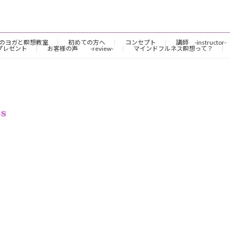
のヨガと瞑想教室
初めての方へ
コンセプト
講師 -instructor-
プレゼント
お客様の声 -review-
マインドフルネス瞑想って？