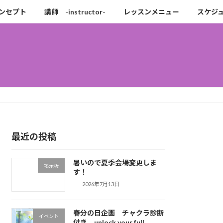
ンセプト
講師 -instructor-
レッスンメニュー
スケジ
最近の投稿
暑いので夏季会場変更しま
掲示板
す！
2026年7月13日
春分の日企画 チャクラ診断
イベント
付き unlock your full