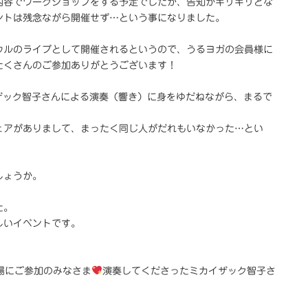
内容でワークショップをする予定でしたが、告知がギリギリとな
ントは残念ながら開催せず…という事になりました。
ウルのライブとして開催されるというので、うるヨガの会員様に
たくさんのご参加ありがとうございます！
るミカイザック智子さんによる演奏（響き）に身をゆだねながら、まるで
ェアがありまして、まったく同じ人がだれもいなかった…とい
しょうか。
た。
しいイベントです。
場にご参加のみなさま
演奏してくださったミカイザック智子さ