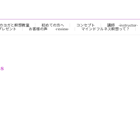
のヨガと瞑想教室
初めての方へ
コンセプト
講師 -instructor-
プレゼント
お客様の声 -review-
マインドフルネス瞑想って？