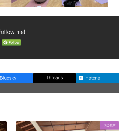
Follow me!
Threads
Bluesky
Hatena
次の記事