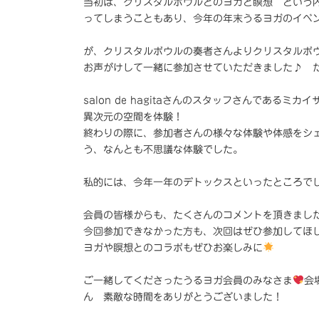
当初は、クリスタルボウルとのヨガと瞑想 という
ってしまうこともあり、今年の年末うるヨガのイベ
が、クリスタルボウルの奏者さんよりクリスタルボ
お声がけして一緒に参加させていただきました♪ 
salon de hagitaさんのスタッフさんであ
異次元の空間を体験！
終わりの際に、参加者さんの様々な体験や体感をシ
う、なんとも不思議な体験でした。
私的には、今年一年のデトックスといったところで
会員の皆様からも、たくさんのコメントを頂きまし
今回参加できなかった方も、次回はぜひ参加してほ
ヨガや瞑想とのコラボもぜひお楽しみに
ご一緒してくださったうるヨガ会員のみなさま
会
ん 素敵な時間をありがとうございました！